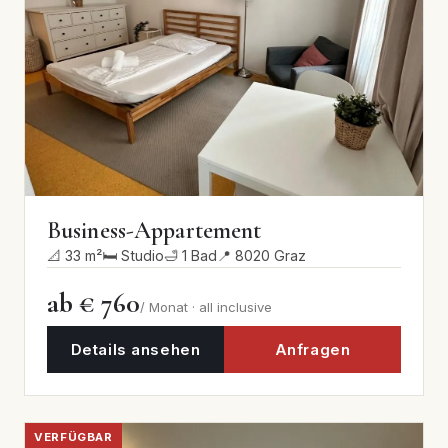
Business-Appartement
📐 33 m²
🛏 Studio
🛁 1 Bad
📍 8020 Graz
ab € 760
/ Monat · all inclusive
Details ansehen
Anfragen
VERFÜGBAR