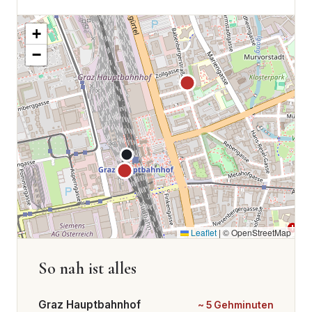
+
−
Leaflet
|
© OpenStreetMap
So nah ist alles
Graz Hauptbahnhof
~ 5 Gehminuten