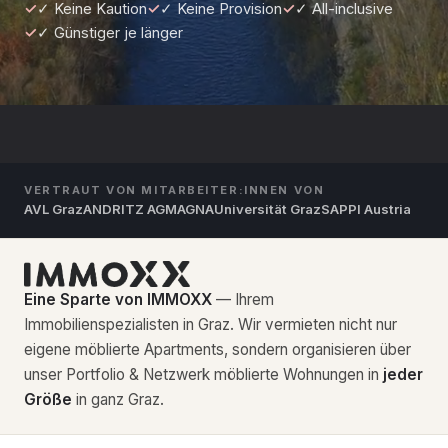
✓
✓ Keine Kaution
✓
✓ Keine Provision
✓
✓ All-inclusive
✓
✓ Günstiger je länger
VERTRAUT VON MITARBEITER:INNEN VON
AVL Graz
ANDRITZ AG
MAGNA
Universität Graz
SAPPI Austria
Eine Sparte von IMMOXX
— Ihrem
Immobilienspezialisten in Graz. Wir vermieten nicht nur
eigene möblierte Apartments, sondern organisieren über
unser Portfolio & Netzwerk möblierte Wohnungen in
jeder
Größe
in ganz Graz.