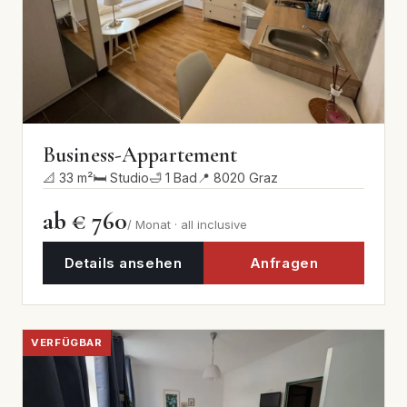
Business-Appartement
📐 33 m²
🛏 Studio
🛁 1 Bad
📍 8020 Graz
ab € 760
/ Monat · all inclusive
Details ansehen
Anfragen
VERFÜGBAR