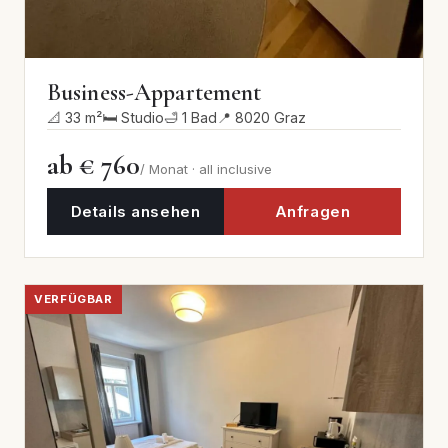
Business-Appartement
📐 33 m²
🛏 Studio
🛁 1 Bad
📍 8020 Graz
ab € 760
/ Monat · all inclusive
Details ansehen
Anfragen
VERFÜGBAR